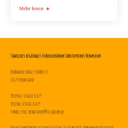
Mehr lesen
Staatliches regionales Förderzentrum Christophorus Hermsdorf
Hermann-Danz-Straße 13
07629 Hermsdorf
Telefon: 036601 82679
Telefax: 036601 82679
E-Mail: foez.hermsdorf@sv.lrashk.de
Unser Sekretariat ist von 07:00 bis 13:00 besetzt. Außerhalb dieser Zeit 