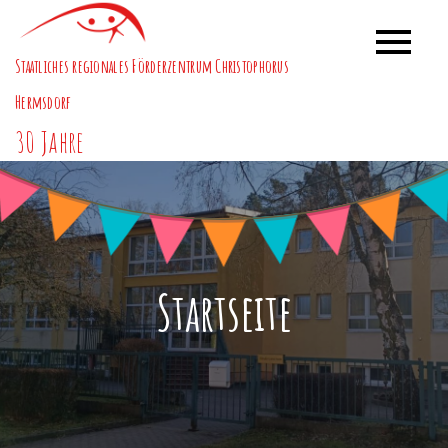
Skip
to
Staatliches regionales Förderzentrum Christophorus
content
Hermsdorf
30 Jahre
Startseite