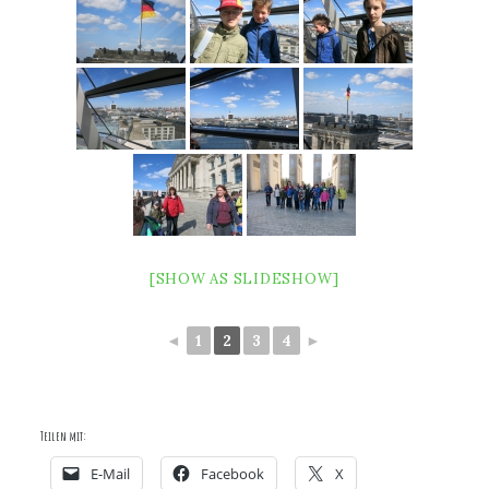
[SHOW AS SLIDESHOW]
◄
1
2
3
4
►
Teilen mit:
E-Mail
Facebook
X