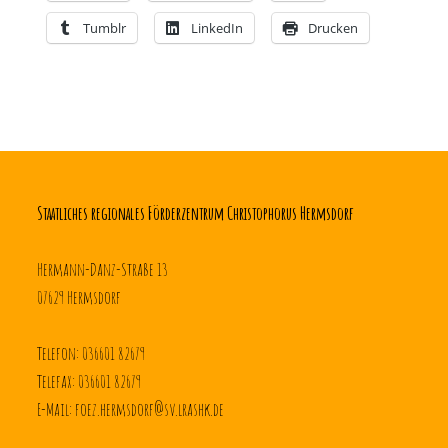
Tumblr
LinkedIn
Drucken
Staatliches regionales Förderzentrum Christophorus Hermsdorf
Hermann-Danz-Straße 13
07629 Hermsdorf
Telefon: 036601 82679
Telefax: 036601 82679
E-Mail: foez.hermsdorf@sv.lrashk.de