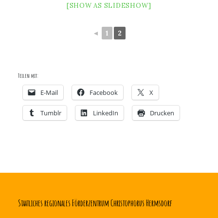
[SHOW AS SLIDESHOW]
◄
1
2
Teilen mit:
E-Mail
Facebook
X
Tumblr
LinkedIn
Drucken
Staatliches regionales Förderzentrum Christophorus Hermsdorf