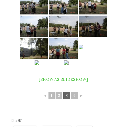
[SHOW AS SLIDESHOW]
◄
1
2
3
4
►
Teilen mit: