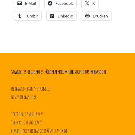
E-Mail
Facebook
X
Tumblr
LinkedIn
Drucken
Staatliches regionales Förderzentrum Christophorus Hermsdorf
Hermann-Danz-Straße 13
07629 Hermsdorf
Telefon: 036601 82679
Telefax: 036601 82679
E-Mail: foez.hermsdorf@sv.lrashk.de